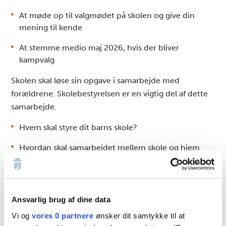
At møde op til valgmødet på skolen og give din
mening til kende
At stemme medio maj 2026, hvis der bliver
kampvalg
Skolen skal løse sin opgave i samarbejde med
forældrene. Skolebestyrelsen er en vigtig del af dette
samarbejde.
Hvem skal styre dit barns skole?
Hvordan skal samarbejdet mellem skole og hjem
være?
Hvordan samarbejder skolen med bl.a. foreninger?
Ansvarlig brug af dine data
Hvilke værdier er vigtige på skolen?
Vi og
vores 0 partnere
ønsker dit samtykke til at
Hvordan prioriteres økonomien på skolen?