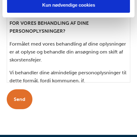
de har indsamlet fra din brug af deres tjenester.
Kun nødvendige cookies
HVAD ER FORMÅLET MED, OG LOVGRUNDLAGET
FOR VORES BEHANDLING AF DINE
PERSONOPLYSNINGER?
Formålet med vores behandling af dine oplysninger
er at oplyse og behandle din ansøgning om skift af
skorstensfejer.
Vi behandler dine almindelige personoplysninger til
dette formål, fordi kommunen, jf.
databeskyttelsesforordningens artikel 6, stk. 1, litra
e, har myndighedsopgaven i forhold til at træffe
afgørelse om din ansøgning. Vi behandler kun de
oplysninger, der er relevante for sagsbehandlingen.
HVILKE PERSONOPLYSNINGER BEHANDLER VI?