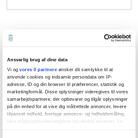
Eventuelle bemærkninger
Afmelding af områdeskorstensfejer kan ske løbende,
Ansvarlig brug af dine data
men vil først træde i kraft efter løbende måned plus en
Vi og
vores 0 partnere
ønsker dit samtykke til at
måned fra modtagelse af skemaet. Når Varde
anvende cookies og indsamle persondata om IP-
Kommune har modtaget skemaet, vil vi refundere
eventuel indbetalt skorstensfejerbidrag efter
adresse, ID og din browser til præferencer, statistik og
indhentning af oplysninger hos områdeskorstensfejer
marketingformål. Disse oplysninger videregives til vores
om eventuelt arbejde udført på ejendommen i
samarbejdspartnere, der opbevarer og tilgår oplysninger
indeværende år samt eventuelt regulere
på din enhed for at vise dig målrettede annoncer, levere
ejendomsskatteopkrævningen. Afmelding modtaget
tilpasset indhold, foretage annonce- og indholdsmåling,
inden den 1. april reguleres i juni og afmelding
lave målgruppeundersøgelser og udvikle tjenester. Se
foretaget inden den 1. oktober reguleres i december.
mere information under
indstillinger
og i vores
persondatapolitik. Du kan altid trække dit samtykke
Samtykkevalg