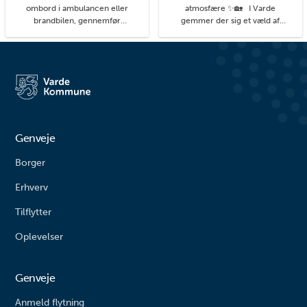
ombord i ambulancen eller
atmosfære ✨🏡 I Varde
brandbilen, gennemfør
gemmer der sig et væld af
balancebanen eller gyng så højt
hyggelige kroge med små
du kan. På legepladsen i
detaljer, du kan få øje på, når du
Agerbæk gemmer sig mange
går på opdagelse i byens gader.
timers leg både for de små og
#livetmodvest #viinaturen
større børn. Her finder du alt fra
vipper og klatrestativ til
rutsjebane og forskellige
balanceudfordringe...
Genveje
Borger
Erhverv
Tilflytter
Oplevelser
Genveje
Anmeld flytning