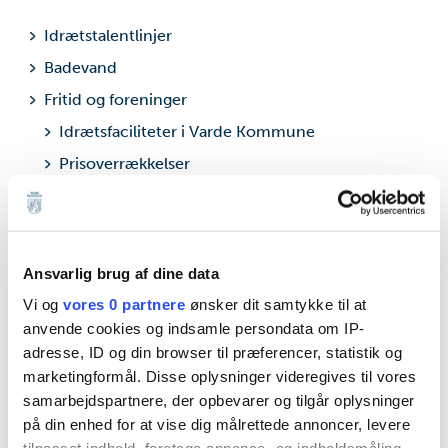
Idrætstalentlinjer
Badevand
Fritid og foreninger
Idrætsfaciliteter i Varde Kommune
Prisoverrækkelser
Oprettelse af ny forening
Junior- og ungdomsklubber
Handicappede og Sindslidende
Ansvarlig brug af dine data
Fritidssamrådet
Vi og
vores 0 partnere
ønsker dit samtykke til at
Foreningsportalen
anvende cookies og indsamle persondata om IP-
adresse, ID og din browser til præferencer, statistik og
Danmarks bedste foreningskommune
marketingformål. Disse oplysninger videregives til vores
Kulturelle tilbud
samarbejdspartnere, der opbevarer og tilgår oplysninger
Aftenskoler
på din enhed for at vise dig målrettede annoncer, levere