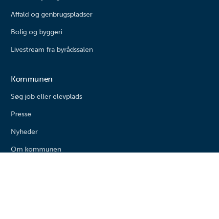
Affald og genbrugspladser
Bolig og byggeri
Livestream fra byrådssalen
Kommunen
Søg job eller elevplads
Presse
Nyheder
Om kommunen
Varde kommune
Bytoften 2
6800 Varde