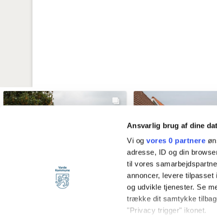
Ansvarlig brug af dine da
Vi og
vores 0 partnere
øns
adresse, ID og din browser
til vores samarbejdspartner
annoncer, levere tilpasse
og udvikle tjenester. Se m
trække dit samtykke tilbage
"Privacy trigger" ikonet.