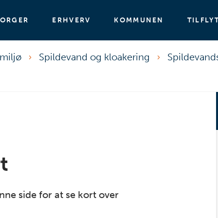
BORGER
ERHVERV
KOMMUNEN
TILFLY
miljø
Spildevand og kloakering
Spildevand
t
nne side for at se kort over
.