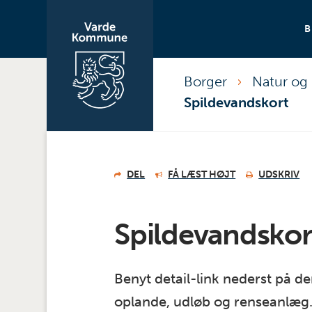
Borger
Natur og 
Spildevandskort
DEL
FÅ LÆST HØJT
UDSKRIV
Spildevandskor
Benyt detail-link nederst på de
oplande, udløb og renseanlæg