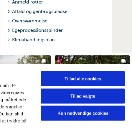
Anmeld rotter
Affald og genbrugspladser
Oversvømmelse
Egeprocessionsspinder
Klimahandlingsplan
Tillad alle cookies
a om IP-
 videregives
Tillad valgte
ig målrettede
ndersøgelser
Kun nødvendige cookies
Du kan altid
d at trykke på