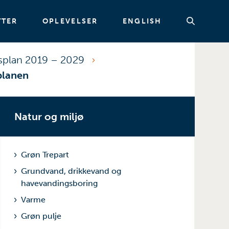
TTER
OPLEVELSER
ENGLISH
splan 2019 – 2029
planen
Søg
Natur og miljø
Grøn Trepart
Grundvand, drikkevand og
havevandingsboring
Varme
Grøn pulje