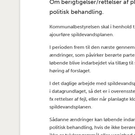
Om berigtigelser/rettelser af 
politisk behandling.
Kommunalbestyrelsen skal i henhold ti
ajourføre spildevandsplanen.
I perioden frem til den næste gennemg
ændringer, som påvirker berørte parters
løbende blive indarbejdet via tillæg t
høring af forslaget.
I det daglige arbejde med spildevand
i datagrundlaget, så det er i overens
fx rettelser af fejl, eller når planlag
spildevandsplanen.
Sådanne ændringer kan løbende indar
politisk behandling, hvis de ikke berø