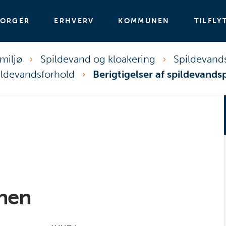
BORGER
ERHVERV
KOMMUNEN
TILFLY
miljø
Spildevand og kloakering
Spildevand
pildevandsforhold
Berigtigelser af spildevands
anen