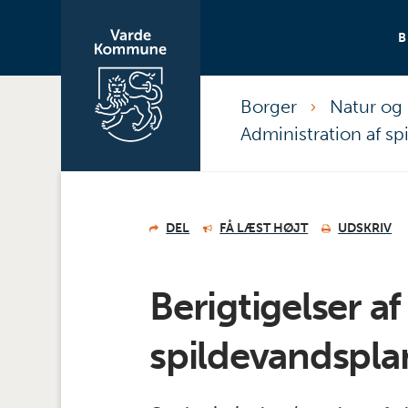
Borger
Natur og 
Administration af s
DEL
FÅ LÆST HØJT
UDSKRIV
Berigtigelser af
spildevandspl