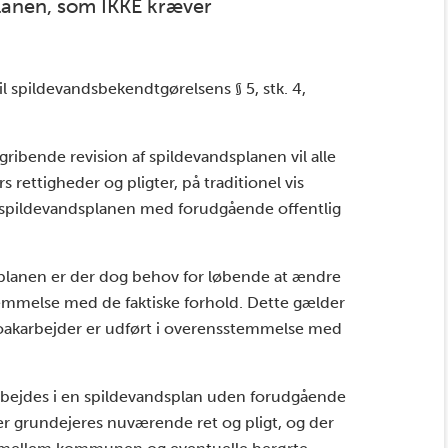
planen, som IKKE kræver
l spildevandsbekendtgørelsens § 5, stk. 4,
ribende revision af spildevandsplanen vil alle
 rettigheder og pligter, på traditionel vis
il spildevandsplanen med forudgående offentlig
splanen er der dog behov for løbende at ændre
stemmelse med de faktiske forhold. Dette gælder
te kloakarbejder er udført i overensstemmelse med
bejdes i en spildevandsplan uden forudgående
rer grundejeres nuværende ret og pligt, og der